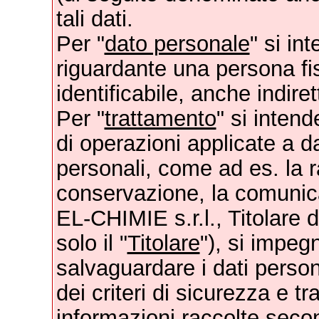
tali dati.
Per "
dato personale
" si in
riguardante una persona fisi
identificabile, anche indire
Per "
trattamento
" si inten
di operazioni applicate a da
personali, come ad es. la ra
conservazione, la comunica
EL-CHIMIE s.r.l., Titolare 
solo il "
Titolare
"), si impeg
salvaguardare i dati persona
dei criteri di sicurezza e tr
informazioni raccolte second