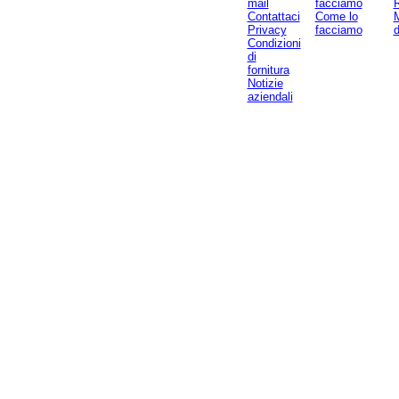
20091 Bresso (MI) - ITALIA
mail
facciamo
Contattaci
Come lo
M
Tel. 02.612.6174
Privacy
facciamo
d
Condizioni
P.IVA 02945590962
di
fornitura
Notizie
aziendali